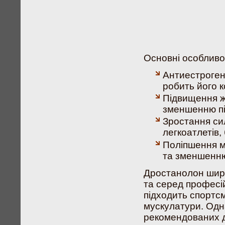
Основні особливост
Антиестроген
робить його 
Підвищення ж
зменшенню пі
Зростання си
легкоатлетів,
Поліпшення м
та зменшенню
Дростанолон широ
та серед професі
підходить спортс
мускулатури. Одн
рекомендованих д