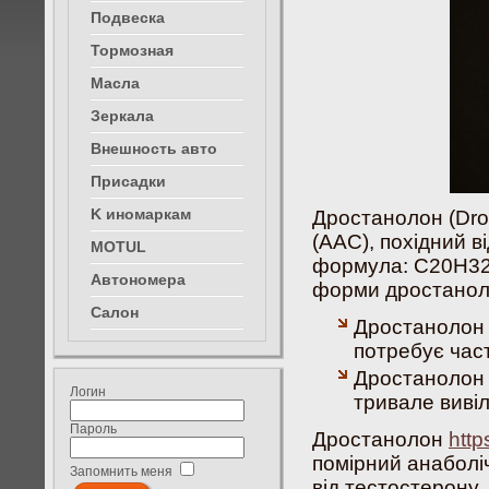
Комплектующие
esso
Подвеска
Тормозные колодки
Castrol
Комплектующие
Ф1
Тормозная
elf
Политех
MOTUL
Масла
Зеркальные
элементы Эргон
Зеркала
евроручки
Двигатель
сетка
Внешность авто
Трансмиссия
Присадки к топливу
Смазочные
Присадки
материалы
к иномаркам
K иномаркам
Дростанолон (Dro
Система охлаждения
сидения
(ААС), похідний в
Разное
MOTUL
ремни
формула: C20H32O
приборы
автономера
Автономера
форми дростанол
Салон
Дростанолон 
потребує част
Дростанолон 
Логин
тривале виві
Пароль
Дростанолон
http
помірний анаболі
Запомнить меня
від тестостерону,